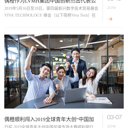
偶橙作为LVMH集团中国创新杰出代表公
2019年5月16日至18日，第四届新兴数字技术贸易展会
2019
司参加在巴黎举办的Viva Technology展会
VIVA TECHNOLOGY 峰会（以下简称Viva Tech）在
法国巴黎凡尔赛宫展览中心举行。
03-07
偶橙顺利闯入2019全球青年大创“中国加
日前,2019全球青年大创中国加速专场大赛顺利举行,
2019